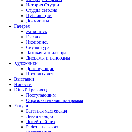
История Студии
Студия сегодня
Публикации
Документы
Галерея
Живопись
Графика
Иконопись
Скульптура
Лаковая миниатюра
Диорамы и панорамы
Художники
Действующие
Прошлых лет
Выставки
Новости
Юный Грековец
Поступающим
Образовательная программа
Услуги
Багетная мастерская
Дизайн-бюро
Литейный цех
Работы на заказ