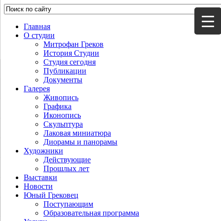
Главная
О студии
Митрофан Греков
История Студии
Студия сегодня
Публикации
Документы
Галерея
Живопись
Графика
Иконопись
Скульптура
Лаковая миниатюра
Диорамы и панорамы
Художники
Действующие
Прошлых лет
Выставки
Новости
Юный Грековец
Поступающим
Образовательная программа