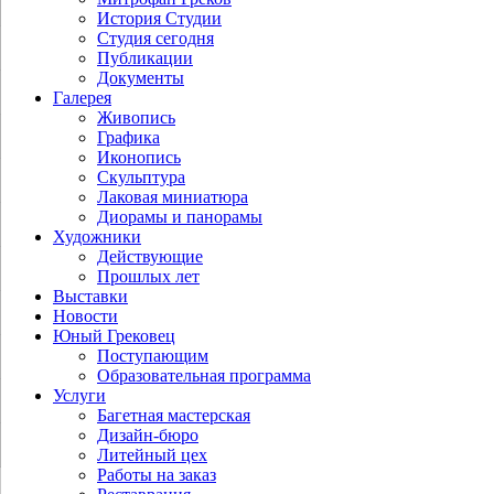
История Студии
Студия сегодня
Публикации
Документы
Галерея
Живопись
Графика
Иконопись
Скульптура
Лаковая миниатюра
Диорамы и панорамы
Художники
Действующие
Прошлых лет
Выставки
Новости
Юный Грековец
Поступающим
Образовательная программа
Услуги
Багетная мастерская
Дизайн-бюро
Литейный цех
Работы на заказ