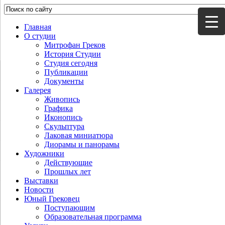
Главная
О студии
Митрофан Греков
История Студии
Студия сегодня
Публикации
Документы
Галерея
Живопись
Графика
Иконопись
Скульптура
Лаковая миниатюра
Диорамы и панорамы
Художники
Действующие
Прошлых лет
Выставки
Новости
Юный Грековец
Поступающим
Образовательная программа