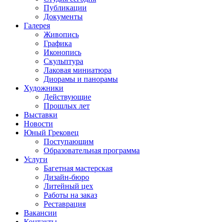
Публикации
Документы
Галерея
Живопись
Графика
Иконопись
Скульптура
Лаковая миниатюра
Диорамы и панорамы
Художники
Действующие
Прошлых лет
Выставки
Новости
Юный Грековец
Поступающим
Образовательная программа
Услуги
Багетная мастерская
Дизайн-бюро
Литейный цех
Работы на заказ
Реставрация
Вакансии
Контакты