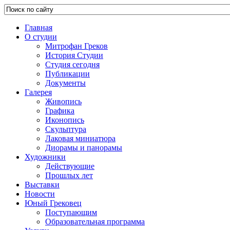
Главная
О студии
Митрофан Греков
История Студии
Студия сегодня
Публикации
Документы
Галерея
Живопись
Графика
Иконопись
Скульптура
Лаковая миниатюра
Диорамы и панорамы
Художники
Действующие
Прошлых лет
Выставки
Новости
Юный Грековец
Поступающим
Образовательная программа