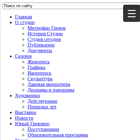
Главная
О студии
Митрофан Греков
История Студии
Студия сегодня
Публикации
Документы
Галерея
Живопись
Графика
Иконопись
Скульптура
Лаковая миниатюра
Диорамы и панорамы
Художники
Действующие
Прошлых лет
Выставки
Новости
Юный Грековец
Поступающим
Образовательная программа