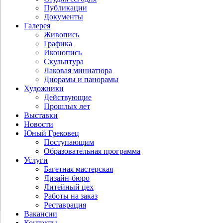
Публикации
Документы
Галерея
Живопись
Графика
Иконопись
Скульптура
Лаковая миниатюра
Диорамы и панорамы
Художники
Действующие
Прошлых лет
Выставки
Новости
Юный Грековец
Поступающим
Образовательная программа
Услуги
Багетная мастерская
Дизайн-бюро
Литейный цех
Работы на заказ
Реставрация
Вакансии
Контакты