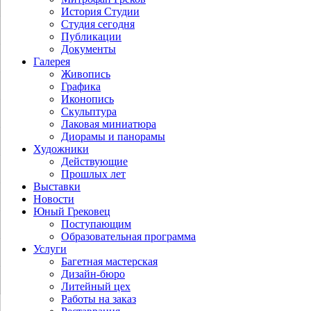
История Студии
Студия сегодня
Публикации
Документы
Галерея
Живопись
Графика
Иконопись
Скульптура
Лаковая миниатюра
Диорамы и панорамы
Художники
Действующие
Прошлых лет
Выставки
Новости
Юный Грековец
Поступающим
Образовательная программа
Услуги
Багетная мастерская
Дизайн-бюро
Литейный цех
Работы на заказ