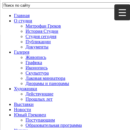
Главная
О студии
Митрофан Греков
История Студии
Студия сегодня
Публикации
Документы
Галерея
Живопись
Графика
Иконопись
Скульптура
Лаковая миниатюра
Диорамы и панорамы
Художники
Действующие
Прошлых лет
Выставки
Новости
Юный Грековец
Поступающим
Образовательная программа