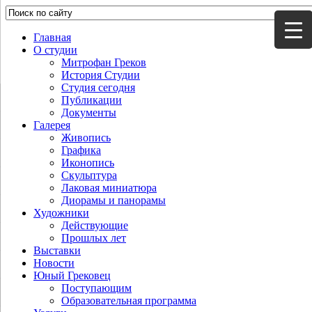
Главная
О студии
Митрофан Греков
История Студии
Студия сегодня
Публикации
Документы
Галерея
Живопись
Графика
Иконопись
Скульптура
Лаковая миниатюра
Диорамы и панорамы
Художники
Действующие
Прошлых лет
Выставки
Новости
Юный Грековец
Поступающим
Образовательная программа