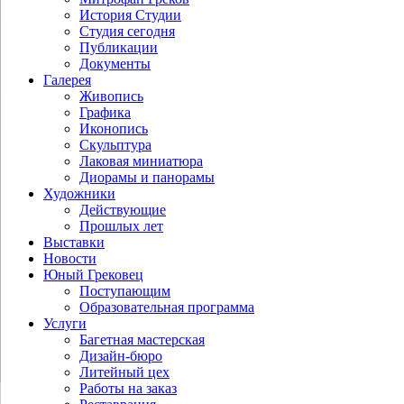
История Студии
Студия сегодня
Публикации
Документы
Галерея
Живопись
Графика
Иконопись
Скульптура
Лаковая миниатюра
Диорамы и панорамы
Художники
Действующие
Прошлых лет
Выставки
Новости
Юный Грековец
Поступающим
Образовательная программа
Услуги
Багетная мастерская
Дизайн-бюро
Литейный цех
Работы на заказ