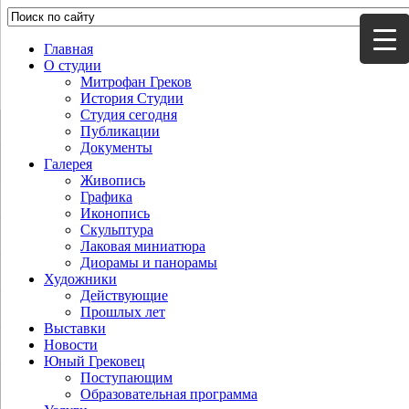
Главная
О студии
Митрофан Греков
История Студии
Студия сегодня
Публикации
Документы
Галерея
Живопись
Графика
Иконопись
Скульптура
Лаковая миниатюра
Диорамы и панорамы
Художники
Действующие
Прошлых лет
Выставки
Новости
Юный Грековец
Поступающим
Образовательная программа