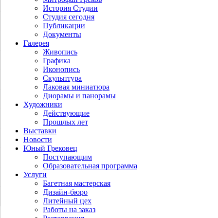
История Студии
Студия сегодня
Публикации
Документы
Галерея
Живопись
Графика
Иконопись
Скульптура
Лаковая миниатюра
Диорамы и панорамы
Художники
Действующие
Прошлых лет
Выставки
Новости
Юный Грековец
Поступающим
Образовательная программа
Услуги
Багетная мастерская
Дизайн-бюро
Литейный цех
Работы на заказ