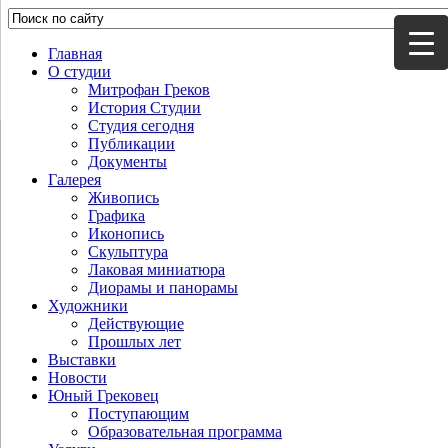
Главная
О студии
Митрофан Греков
История Студии
Студия сегодня
Публикации
Документы
Галерея
Живопись
Графика
Иконопись
Скульптура
Лаковая миниатюра
Диорамы и панорамы
Художники
Действующие
Прошлых лет
Выставки
Новости
Юный Грековец
Поступающим
Образовательная программа