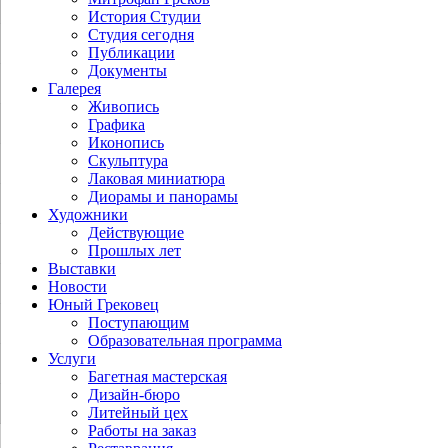
История Студии
Студия сегодня
Публикации
Документы
Галерея
Живопись
Графика
Иконопись
Скульптура
Лаковая миниатюра
Диорамы и панорамы
Художники
Действующие
Прошлых лет
Выставки
Новости
Юный Грековец
Поступающим
Образовательная программа
Услуги
Багетная мастерская
Дизайн-бюро
Литейный цех
Работы на заказ