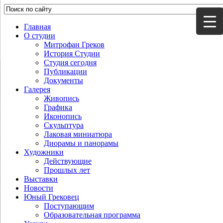
Главная
О студии
Митрофан Греков
История Студии
Студия сегодня
Публикации
Документы
Галерея
Живопись
Графика
Иконопись
Скульптура
Лаковая миниатюра
Диорамы и панорамы
Художники
Действующие
Прошлых лет
Выставки
Новости
Юный Грековец
Поступающим
Образовательная программа