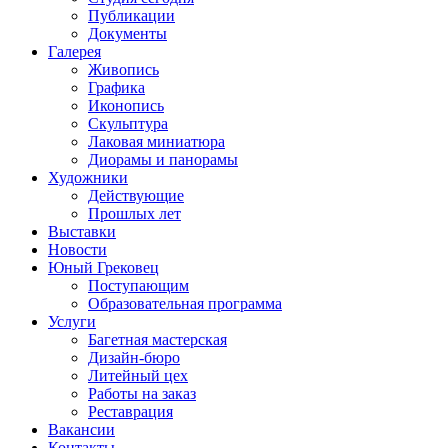
Публикации
Документы
Галерея
Живопись
Графика
Иконопись
Скульптура
Лаковая миниатюра
Диорамы и панорамы
Художники
Действующие
Прошлых лет
Выставки
Новости
Юный Грековец
Поступающим
Образовательная программа
Услуги
Багетная мастерская
Дизайн-бюро
Литейный цех
Работы на заказ
Реставрация
Вакансии
Контакты