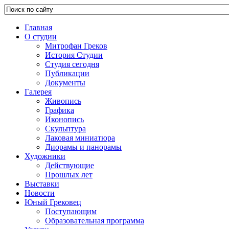
Главная
О студии
Митрофан Греков
История Студии
Студия сегодня
Публикации
Документы
Галерея
Живопись
Графика
Иконопись
Скульптура
Лаковая миниатюра
Диорамы и панорамы
Художники
Действующие
Прошлых лет
Выставки
Новости
Юный Грековец
Поступающим
Образовательная программа