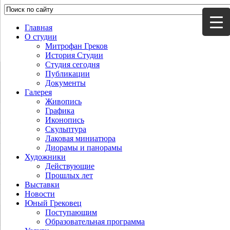
Главная
О студии
Митрофан Греков
История Студии
Студия сегодня
Публикации
Документы
Галерея
Живопись
Графика
Иконопись
Скульптура
Лаковая миниатюра
Диорамы и панорамы
Художники
Действующие
Прошлых лет
Выставки
Новости
Юный Грековец
Поступающим
Образовательная программа