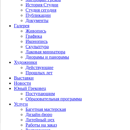
История Студии
Студия сегодня
Публикации
Документы
Галерея
Живопись
Графика
Иконопись
Скульптура
Лаковая миниатюра
Диорамы и панорамы
Художники
Действующие
Прошлых лет
Выставки
Новости
Юный Грековец
Поступающим
Образовательная программа
Услуги
Багетная мастерская
Дизайн-бюро
Литейный цех
Работы на заказ