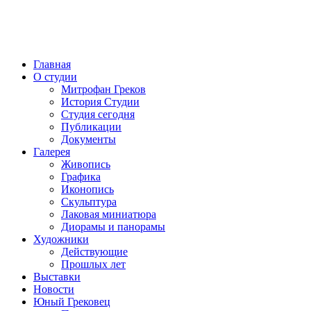
Главная
О студии
Митрофан Греков
История Студии
Студия сегодня
Публикации
Документы
Галерея
Живопись
Графика
Иконопись
Скульптура
Лаковая миниатюра
Диорамы и панорамы
Художники
Действующие
Прошлых лет
Выставки
Новости
Юный Грековец