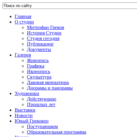
Главная
О студии
Митрофан Греков
История Студии
Студия сегодня
Публикации
Документы
Галерея
Живопись
Графика
Иконопись
Скульптура
Лаковая миниатюра
Диорамы и панорамы
Художники
Действующие
Прошлых лет
Выставки
Новости
Юный Грековец
Поступающим
Образовательная программа