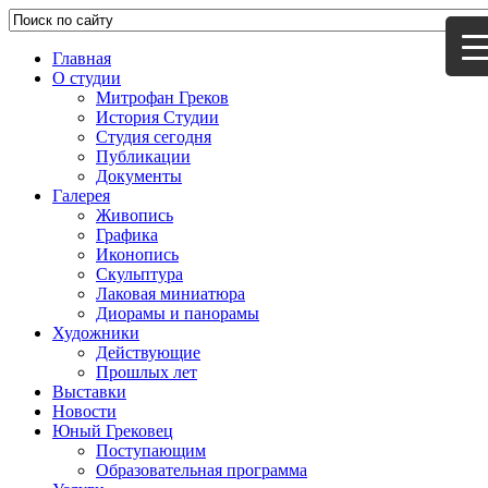
Главная
О студии
Митрофан Греков
История Студии
Студия сегодня
Публикации
Документы
Галерея
Живопись
Графика
Иконопись
Скульптура
Лаковая миниатюра
Диорамы и панорамы
Художники
Действующие
Прошлых лет
Выставки
Новости
Юный Грековец
Поступающим
Образовательная программа