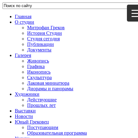
Главная
О студии
Митрофан Греков
История Студии
Студия сегодня
Публикации
Документы
Галерея
Живопись
Графика
Иконопись
Скульптура
Лаковая миниатюра
Диорамы и панорамы
Художники
Действующие
Прошлых лет
Выставки
Новости
Юный Грековец
Поступающим
Образовательная программа