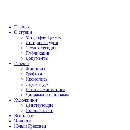
Главная
О студии
Митрофан Греков
История Студии
Студия сегодня
Публикации
Документы
Галерея
Живопись
Графика
Иконопись
Скульптура
Лаковая миниатюра
Диорамы и панорамы
Художники
Действующие
Прошлых лет
Выставки
Новости
Юный Грековец