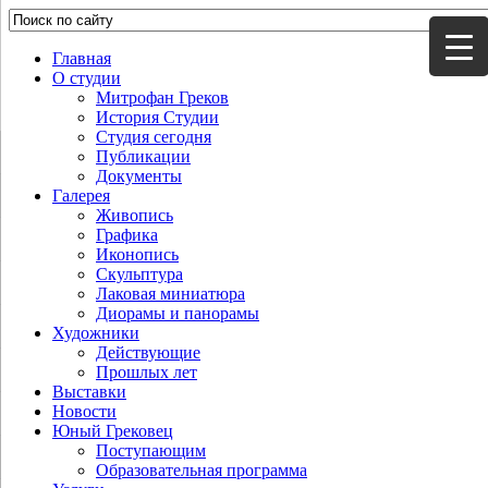
Главная
О студии
Митрофан Греков
История Студии
Студия сегодня
Публикации
Документы
Галерея
Живопись
Графика
Иконопись
Скульптура
Лаковая миниатюра
Диорамы и панорамы
Художники
Действующие
Прошлых лет
Выставки
Новости
Юный Грековец
Поступающим
Образовательная программа