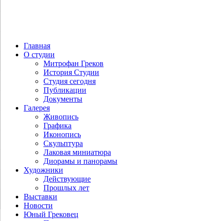
Главная
О студии
Митрофан Греков
История Студии
Студия сегодня
Публикации
Документы
Галерея
Живопись
Графика
Иконопись
Скульптура
Лаковая миниатюра
Диорамы и панорамы
Художники
Действующие
Прошлых лет
Выставки
Новости
Юный Грековец