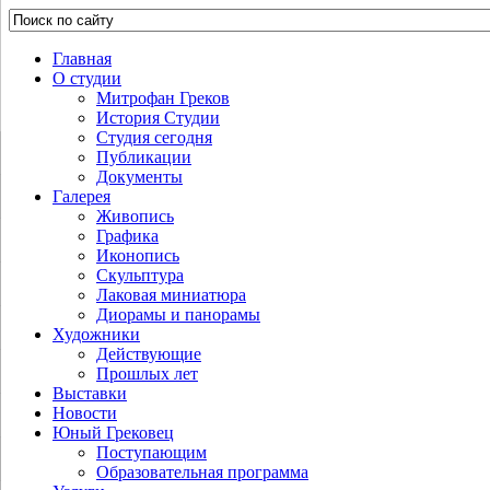
Главная
О студии
Митрофан Греков
История Студии
Студия сегодня
Публикации
Документы
Галерея
Живопись
Графика
Иконопись
Скульптура
Лаковая миниатюра
Диорамы и панорамы
Художники
Действующие
Прошлых лет
Выставки
Новости
Юный Грековец
Поступающим
Образовательная программа