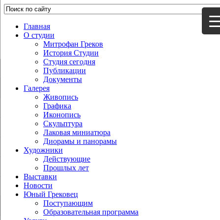
Главная
О студии
Митрофан Греков
История Студии
Студия сегодня
Публикации
Документы
Галерея
Живопись
Графика
Иконопись
Скульптура
Лаковая миниатюра
Диорамы и панорамы
Художники
Действующие
Прошлых лет
Выставки
Новости
Юный Грековец
Поступающим
Образовательная программа