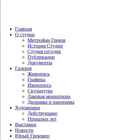
Главная
О студии
Митрофан Греков
История Студии
Студия сегодня
Публикации
Документы
Галерея
Живопись
Графика
Иконопись
Скульптура
Лаковая миниатюра
Диорамы и панорамы
Художники
Действующие
Прошлых лет
Выставки
Новости
Юный Грековец