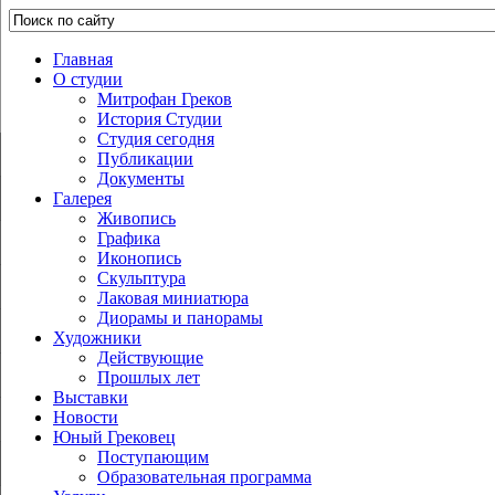
Главная
О студии
Митрофан Греков
История Студии
Студия сегодня
Публикации
Документы
Галерея
Живопись
Графика
Иконопись
Скульптура
Лаковая миниатюра
Диорамы и панорамы
Художники
Действующие
Прошлых лет
Выставки
Новости
Юный Грековец
Поступающим
Образовательная программа