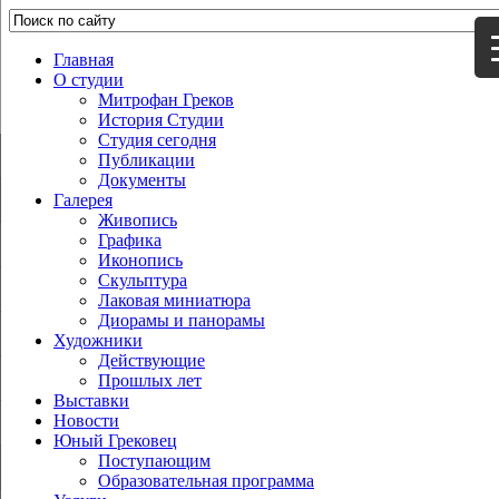
Главная
О студии
Митрофан Греков
История Студии
Студия сегодня
Публикации
Документы
Галерея
Живопись
Графика
Иконопись
Скульптура
Лаковая миниатюра
Диорамы и панорамы
Художники
Действующие
Прошлых лет
Выставки
Новости
Юный Грековец
Поступающим
Образовательная программа