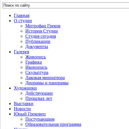
Главная
О студии
Митрофан Греков
История Студии
Студия сегодня
Публикации
Документы
Галерея
Живопись
Графика
Иконопись
Скульптура
Лаковая миниатюра
Диорамы и панорамы
Художники
Действующие
Прошлых лет
Выставки
Новости
Юный Грековец
Поступающим
Образовательная программа