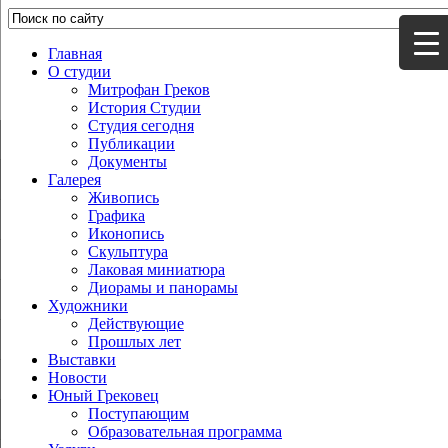
Главная
О студии
Митрофан Греков
История Студии
Студия сегодня
Публикации
Документы
Галерея
Живопись
Графика
Иконопись
Скульптура
Лаковая миниатюра
Диорамы и панорамы
Художники
Действующие
Прошлых лет
Выставки
Новости
Юный Грековец
Поступающим
Образовательная программа