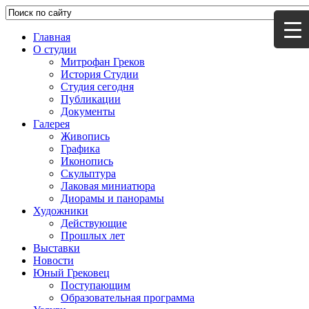
Главная
О студии
Митрофан Греков
История Студии
Студия сегодня
Публикации
Документы
Галерея
Живопись
Графика
Иконопись
Скульптура
Лаковая миниатюра
Диорамы и панорамы
Художники
Действующие
Прошлых лет
Выставки
Новости
Юный Грековец
Поступающим
Образовательная программа