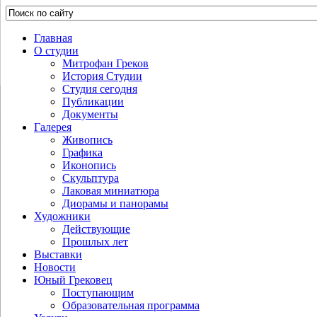
Главная
О студии
Митрофан Греков
История Студии
Студия сегодня
Публикации
Документы
Галерея
Живопись
Графика
Иконопись
Скульптура
Лаковая миниатюра
Диорамы и панорамы
Художники
Действующие
Прошлых лет
Выставки
Новости
Юный Грековец
Поступающим
Образовательная программа