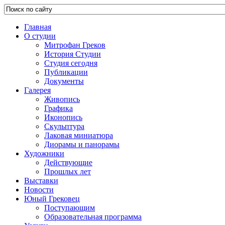
Главная
О студии
Митрофан Греков
История Студии
Студия сегодня
Публикации
Документы
Галерея
Живопись
Графика
Иконопись
Скульптура
Лаковая миниатюра
Диорамы и панорамы
Художники
Действующие
Прошлых лет
Выставки
Новости
Юный Грековец
Поступающим
Образовательная программа