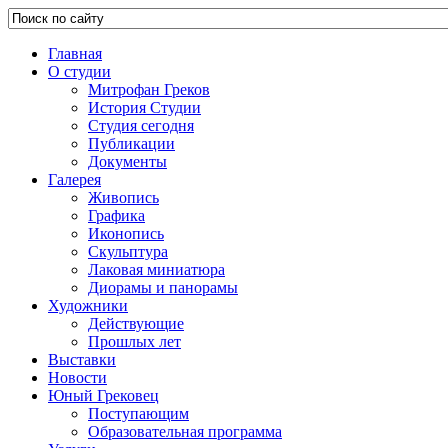
Главная
О студии
Митрофан Греков
История Студии
Студия сегодня
Публикации
Документы
Галерея
Живопись
Графика
Иконопись
Скульптура
Лаковая миниатюра
Диорамы и панорамы
Художники
Действующие
Прошлых лет
Выставки
Новости
Юный Грековец
Поступающим
Образовательная программа