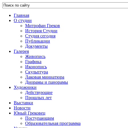
Главная
О студии
Митрофан Греков
История Студии
Студия сегодня
Публикации
Документы
Галерея
Живопись
Графика
Иконопись
Скульптура
Лаковая миниатюра
Диорамы и панорамы
Художники
Действующие
Прошлых лет
Выставки
Новости
Юный Грековец
Поступающим
Образовательная программа