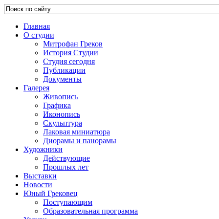
Главная
О студии
Митрофан Греков
История Студии
Студия сегодня
Публикации
Документы
Галерея
Живопись
Графика
Иконопись
Скульптура
Лаковая миниатюра
Диорамы и панорамы
Художники
Действующие
Прошлых лет
Выставки
Новости
Юный Грековец
Поступающим
Образовательная программа