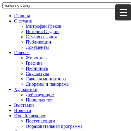
Главная
О студии
Митрофан Греков
История Студии
Студия сегодня
Публикации
Документы
Галерея
Живопись
Графика
Иконопись
Скульптура
Лаковая миниатюра
Диорамы и панорамы
Художники
Действующие
Прошлых лет
Выставки
Новости
Юный Грековец
Поступающим
Образовательная программа