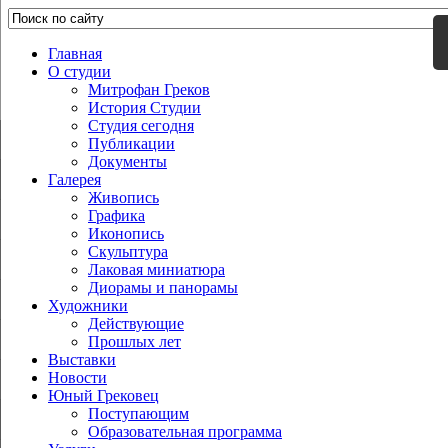
Главная
О студии
Митрофан Греков
История Студии
Студия сегодня
Публикации
Документы
Галерея
Живопись
Графика
Иконопись
Скульптура
Лаковая миниатюра
Диорамы и панорамы
Художники
Действующие
Прошлых лет
Выставки
Новости
Юный Грековец
Поступающим
Образовательная программа