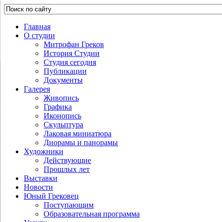
Главная
О студии
Митрофан Греков
История Студии
Студия сегодня
Публикации
Документы
Галерея
Живопись
Графика
Иконопись
Скульптура
Лаковая миниатюра
Диорамы и панорамы
Художники
Действующие
Прошлых лет
Выставки
Новости
Юный Грековец
Поступающим
Образовательная программа