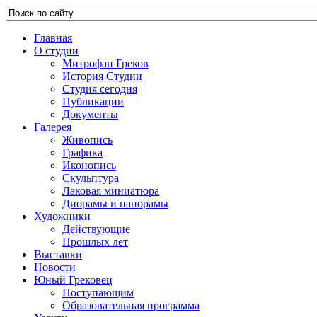
Главная
О студии
Митрофан Греков
История Студии
Студия сегодня
Публикации
Документы
Галерея
Живопись
Графика
Иконопись
Скульптура
Лаковая миниатюра
Диорамы и панорамы
Художники
Действующие
Прошлых лет
Выставки
Новости
Юный Грековец
Поступающим
Образовательная программа