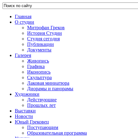
Главная
О студии
Митрофан Греков
История Студии
Студия сегодня
Публикации
Документы
Галерея
Живопись
Графика
Иконопись
Скульптура
Лаковая миниатюра
Диорамы и панорамы
Художники
Действующие
Прошлых лет
Выставки
Новости
Юный Грековец
Поступающим
Образовательная программа