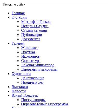
Главная
О студии
Митрофан Греков
История Студии
Студия сегодня
Публикации
Документы
Галерея
Живопись
Графика
Иконопись
Скульптура
Лаковая миниатюра
Диорамы и панорамы
Художники
Действующие
Прошлых лет
Выставки
Новости
Юный Грековец
Поступающим
Образовательная программа