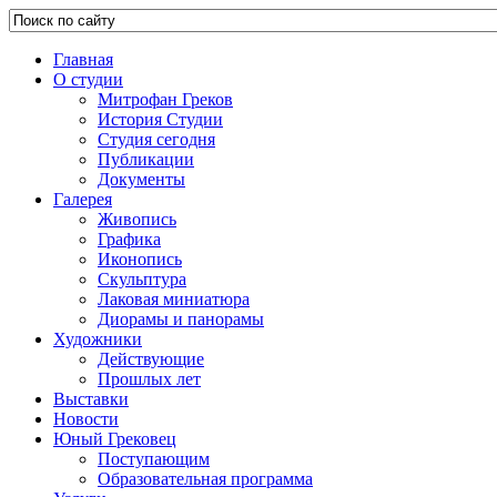
Главная
О студии
Митрофан Греков
История Студии
Студия сегодня
Публикации
Документы
Галерея
Живопись
Графика
Иконопись
Скульптура
Лаковая миниатюра
Диорамы и панорамы
Художники
Действующие
Прошлых лет
Выставки
Новости
Юный Грековец
Поступающим
Образовательная программа