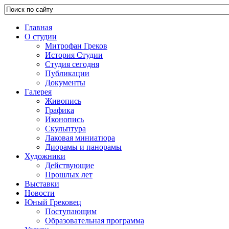
Главная
О студии
Митрофан Греков
История Студии
Студия сегодня
Публикации
Документы
Галерея
Живопись
Графика
Иконопись
Скульптура
Лаковая миниатюра
Диорамы и панорамы
Художники
Действующие
Прошлых лет
Выставки
Новости
Юный Грековец
Поступающим
Образовательная программа