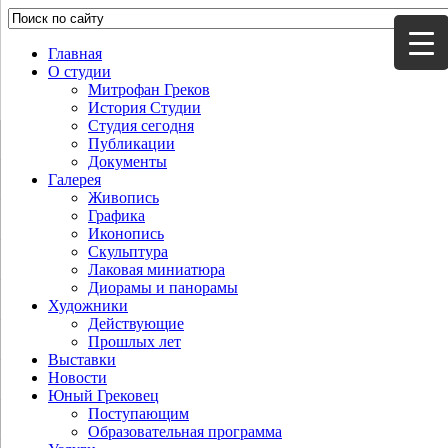
Главная
О студии
Митрофан Греков
История Студии
Студия сегодня
Публикации
Документы
Галерея
Живопись
Графика
Иконопись
Скульптура
Лаковая миниатюра
Диорамы и панорамы
Художники
Действующие
Прошлых лет
Выставки
Новости
Юный Грековец
Поступающим
Образовательная программа