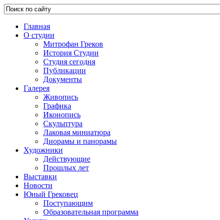
Главная
О студии
Митрофан Греков
История Студии
Студия сегодня
Публикации
Документы
Галерея
Живопись
Графика
Иконопись
Скульптура
Лаковая миниатюра
Диорамы и панорамы
Художники
Действующие
Прошлых лет
Выставки
Новости
Юный Грековец
Поступающим
Образовательная программа