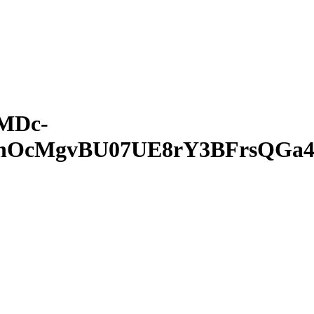
MDc-
cMgvBU07UE8rY3BFrsQGa41