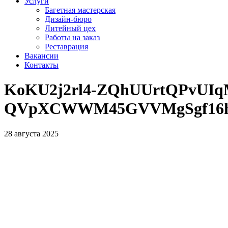
Услуги
Багетная мастерская
Дизайн-бюро
Литейный цех
Работы на заказ
Реставрация
Вакансии
Контакты
KoKU2j2rl4-ZQhUUrtQPvUIq
QVpXCWWM45GVVMgSgf16hO
28 августа 2025