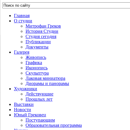
Главная
О студии
Митрофан Греков
История Студии
Студия сегодня
Публикации
Документы
Галерея
Живопись
Графика
Иконопись
Скульптура
Лаковая миниатюра
Диорамы и панорамы
Художники
Действующие
Прошлых лет
Выставки
Новости
Юный Грековец
Поступающим
Образовательная программа