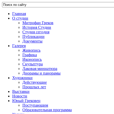
Главная
О студии
Митрофан Греков
История Студии
Студия сегодня
Публикации
Документы
Галерея
Живопись
Графика
Иконопись
Скульптура
Лаковая миниатюра
Диорамы и панорамы
Художники
Действующие
Прошлых лет
Выставки
Новости
Юный Грековец
Поступающим
Образовательная программа