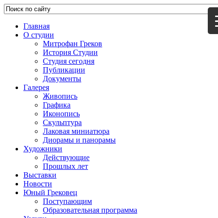
Главная
О студии
Митрофан Греков
История Студии
Студия сегодня
Публикации
Документы
Галерея
Живопись
Графика
Иконопись
Скульптура
Лаковая миниатюра
Диорамы и панорамы
Художники
Действующие
Прошлых лет
Выставки
Новости
Юный Грековец
Поступающим
Образовательная программа