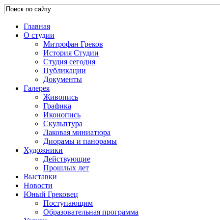
Главная
О студии
Митрофан Греков
История Студии
Студия сегодня
Публикации
Документы
Галерея
Живопись
Графика
Иконопись
Скульптура
Лаковая миниатюра
Диорамы и панорамы
Художники
Действующие
Прошлых лет
Выставки
Новости
Юный Грековец
Поступающим
Образовательная программа