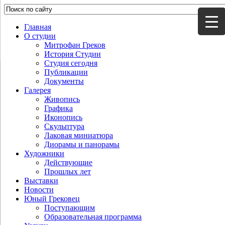
Главная
О студии
Митрофан Греков
История Студии
Студия сегодня
Публикации
Документы
Галерея
Живопись
Графика
Иконопись
Скульптура
Лаковая миниатюра
Диорамы и панорамы
Художники
Действующие
Прошлых лет
Выставки
Новости
Юный Грековец
Поступающим
Образовательная программа