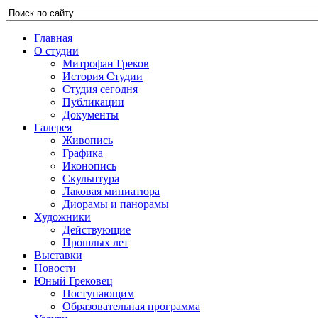
Главная
О студии
Митрофан Греков
История Студии
Студия сегодня
Публикации
Документы
Галерея
Живопись
Графика
Иконопись
Скульптура
Лаковая миниатюра
Диорамы и панорамы
Художники
Действующие
Прошлых лет
Выставки
Новости
Юный Грековец
Поступающим
Образовательная программа