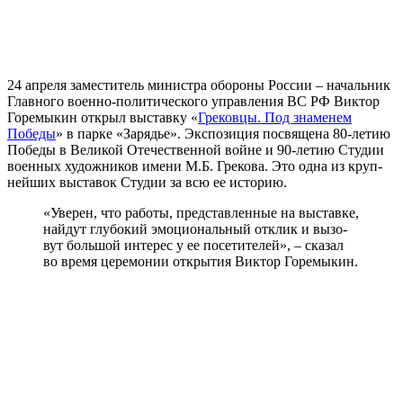
24 апре­ля заме­сти­тель мини­стра обо­ро­ны России – началь­ник
Главного воен­но-поли­ти­че­ско­го управ­ле­ния ВС РФ Виктор
Горемыкин открыл выстав­ку «
Грековцы. Под зна­ме­нем
Победы
» в пар­ке «Зарядье». Экспозиция посвя­ще­на 80-летию
Победы в Великой Отечественной войне и 90-летию Студии
воен­ных худож­ни­ков име­ни М.Б. Грекова. Это одна из круп­
ней­ших выста­вок Cтудии за всю ее историю.
«Уверен, что рабо­ты, пред­став­лен­ные на выстав­ке,
най­дут глу­бо­кий эмо­ци­о­наль­ный отклик и вызо­
вут боль­шой инте­рес у ее посе­ти­те­лей», – ска­зал
во вре­мя цере­мо­нии откры­тия Виктор Горемыкин.