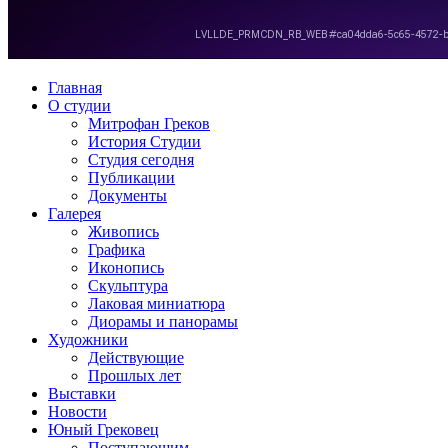
Главная
О студии
Митрофан Греков
История Студии
Студия сегодня
Публикации
Документы
Галерея
Живопись
Графика
Иконопись
Скульптура
Лаковая миниатюра
Диорамы и панорамы
Художники
Действующие
Прошлых лет
Выставки
Новости
Юный Грековец
Поступающим