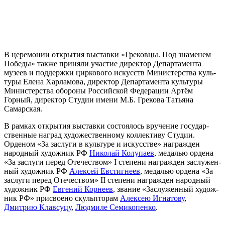
В цере­мо­нии откры­тия выстав­ки «Грековцы. Под зна­ме­нем
Победы» так­же при­ня­ли уча­стие дирек­тор Департамента
музеев и под­держ­ки цир­ко­во­го искусств Министерства куль­
ту­ры Елена Харламова, дирек­тор Департамента куль­ту­ры
Министерства обо­ро­ны Российской Федерации Артём
Горный, дирек­тор Студии име­ни М.Б. Грекова Татьяна
Самарская.
В рам­ках откры­тия выстав­ки состо­я­лось вру­че­ние госу­дар­
ствен­ные наград худо­же­ствен­но­му кол­лек­ти­ву Студии.
Орденом «За заслу­ги в куль­ту­ре и искус­стве» награж­ден
народ­ный худож­ник РФ
Николай Колупаев
, меда­лью орде­на
«За заслу­ги перед Отечеством» I сте­пе­ни награж­ден заслу­жен­
ный худож­ник РФ
Алексей Евстигнеев
, меда­лью орде­на «За
заслу­ги перед Отечеством» II сте­пе­ни награж­ден народ­ный
худож­ник РФ
Евгений Корнеев
, зва­ние «Заслуженный худож­
ник РФ» при­сво­е­но скуль­пто­рам
Алексею Игнатову
,
Дмитрию Клавсуцу
,
Людмиле Семикопенко
.