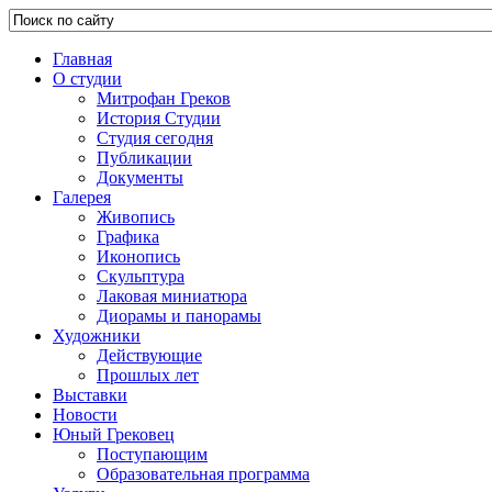
Главная
О студии
Митрофан Греков
История Студии
Студия сегодня
Публикации
Документы
Галерея
Живопись
Графика
Иконопись
Скульптура
Лаковая миниатюра
Диорамы и панорамы
Художники
Действующие
Прошлых лет
Выставки
Новости
Юный Грековец
Поступающим
Образовательная программа