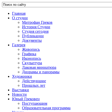
Главная
О студии
Митрофан Греков
История Студии
Студия сегодня
Публикации
Документы
Галерея
Живопись
Графика
Иконопись
Скульптура
Лаковая миниатюра
Диорамы и панорамы
Художники
Действующие
Прошлых лет
Выставки
Новости
Юный Грековец
Поступающим
Образовательная программа