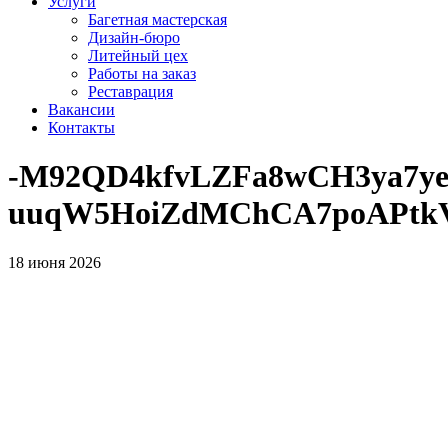
Услуги
Багетная мастерская
Дизайн-бюро
Литейный цех
Работы на заказ
Реставрация
Вакансии
Контакты
-M92QD4kfvLZFa8wCH3ya7
uuqW5HoiZdMChCA7poAPtkV
18 июня 2026