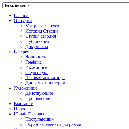
Главная
О студии
Митрофан Греков
История Студии
Студия сегодня
Публикации
Документы
Галерея
Живопись
Графика
Иконопись
Скульптура
Лаковая миниатюра
Диорамы и панорамы
Художники
Действующие
Прошлых лет
Выставки
Новости
Юный Грековец
Поступающим
Образовательная программа