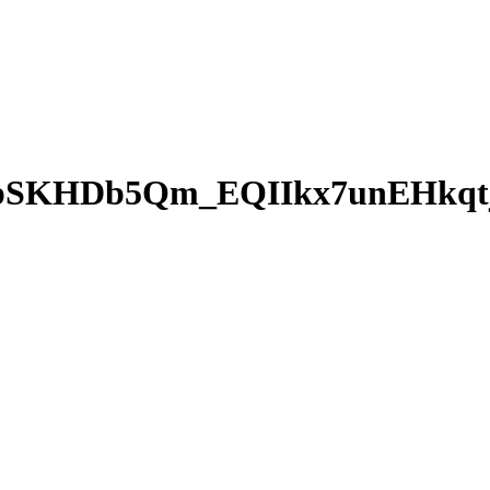
pSKHDb5Qm_EQIIkx7unEHkq