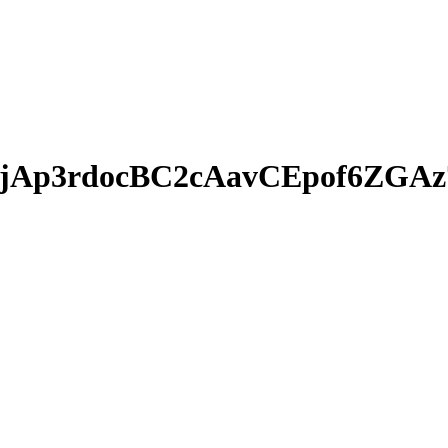
tjAp3rdocBC2cAavCEpof6ZG