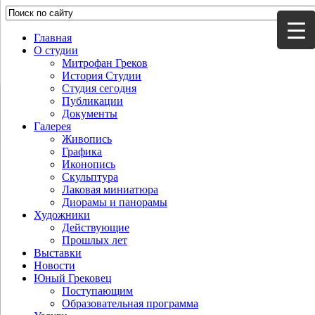
Главная
О студии
Митрофан Греков
История Студии
Студия сегодня
Публикации
Документы
Галерея
Живопись
Графика
Иконопись
Скульптура
Лаковая миниатюра
Диорамы и панорамы
Художники
Действующие
Прошлых лет
Выставки
Новости
Юный Грековец
Поступающим
Образовательная программа