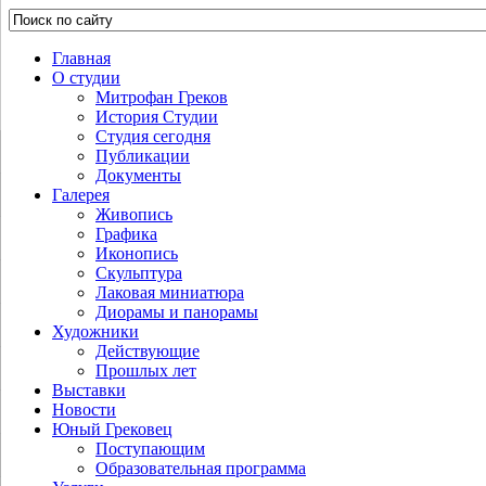
Главная
О студии
Митрофан Греков
История Студии
Студия сегодня
Публикации
Документы
Галерея
Живопись
Графика
Иконопись
Скульптура
Лаковая миниатюра
Диорамы и панорамы
Художники
Действующие
Прошлых лет
Выставки
Новости
Юный Грековец
Поступающим
Образовательная программа