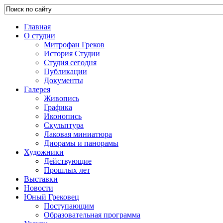
Главная
О студии
Митрофан Греков
История Студии
Студия сегодня
Публикации
Документы
Галерея
Живопись
Графика
Иконопись
Скульптура
Лаковая миниатюра
Диорамы и панорамы
Художники
Действующие
Прошлых лет
Выставки
Новости
Юный Грековец
Поступающим
Образовательная программа